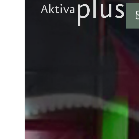
plus
plus
plus
plus
plus
plus
plus
plus
plus
plus
plus
plus
plus
plus
plus
plus
plus
plus
plus
plus
plus
plus
plus
plus
plus
plus
plus
plus
plus
plus
plus
plus
Aktiva
Aktiva
Aktiva
Aktiva
Aktiva
Aktiva
Aktiva
Aktiva
Aktiva
Aktiva
Aktiva
Aktiva
Aktiva
Aktiva
Aktiva
Aktiva
Aktiva
Aktiva
Aktiva
Aktiva
Aktiva
Aktiva
Aktiva
Aktiva
Aktiva
Aktiva
Aktiva
Aktiva
Aktiva
Aktiva
Aktiva
Aktiva