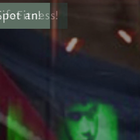
Olpe!
Inside!
Gym80!
Spot an!
LifeFitness!
Inside!
GroupFitness!
ruft!
LifeFitness!
Inside!
Functional!
bewegt!
EGYM!
Inside!
live!
Inside!
now!
Inside!
Sport!
Inside!
Fitness!
Inside!
Life!
Inside!
Style!
Inside!
now!
Inside!
bewegt!
Inside!
Olpe!
Inside!